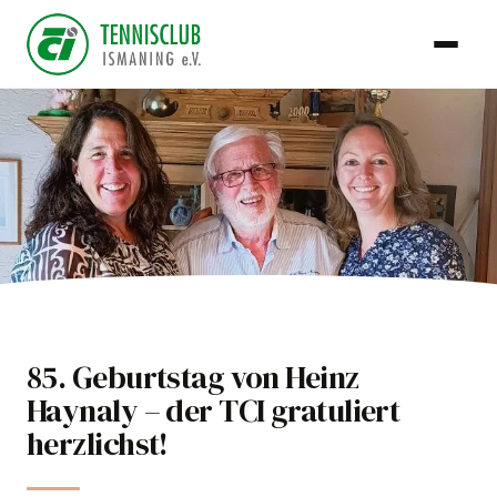
TCI Team
85. Geburtstag von Heinz
12. Juni 2026
Haynaly – der TCI gratuliert
Club
herzlichst!