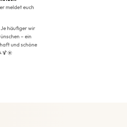
der meldet euch
 Je häufiger wir
wünschen – ein
chaft und schöne
🎾🍹☀️