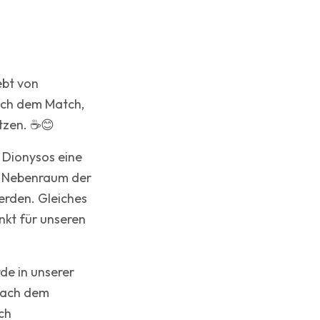
ebt von
ch dem Match,
tzen. ☕😊
 Dionysos eine
r Nebenraum der
erden. Gleiches
unkt für unseren
e in unserer
nach dem
ch