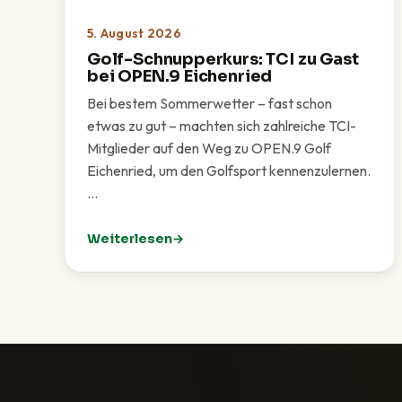
5. August 2026
Golf-Schnupperkurs: TCI zu Gast
bei OPEN.9 Eichenried
Bei bestem Sommerwetter – fast schon
etwas zu gut – machten sich zahlreiche TCI-
Mitglieder auf den Weg zu OPEN.9 Golf
Eichenried, um den Golfsport kennenzulernen.
…
Weiterlesen
: Golf-Schnupperkurs: TCI zu Gast bei OPEN.9 