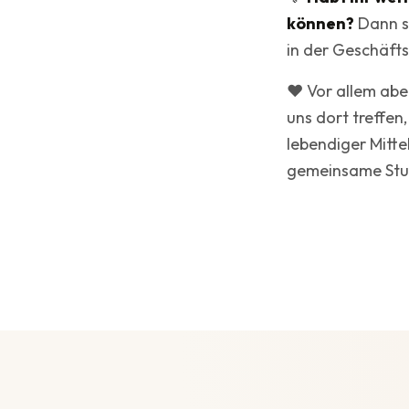
können?
Dann sp
in der Geschäfts
❤️ Vor allem abe
·
TCI Team
uns dort treffen
10. Juni 2026
Club
lebendiger Mitte
gemeinsame Stun