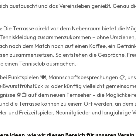
sich austauscht und das Vereinsleben genießt. Genau d
 Die Terrasse direkt vor dem Nebenraum bietet die Mög
n Tenniskleidung zusammenzukommen – ohne Umziehen,
ach nach dem Match noch auf einen Kaffee, ein Getränk
sen zusammensetzen. So entstehen die Gespräche, Fre
ie einen Tennisclub ausmachen.
ei Punktspielen 🍽️, Mannschaftsbesprechungen 📋, uns
ißwurstfrühstück 🥨 oder künftig vielleicht gemeinsame
gnisse ⚽📺 auf dem neuen Fernseher – die Möglichkeiten 
nd die Terrasse können zu einem Ort werden, an dem si
er und Freizeitspieler, Neumitglieder und langjährige 
ere Ideen, wie wir diesen Bereich für unseren Verein