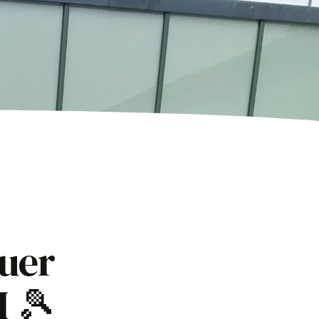
euer
I 🎾