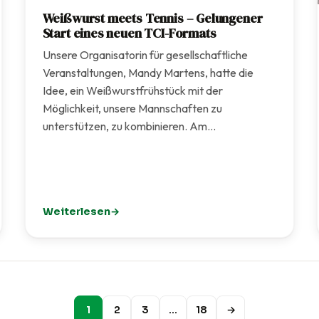
Weißwurst meets Tennis – Gelungener
Start eines neuen TCI-Formats
Unsere Organisatorin für gesellschaftliche
Veranstaltungen, Mandy Martens, hatte die
Idee, ein Weißwurstfrühstück mit der
Möglichkeit, unsere Mannschaften zu
unterstützen, zu kombinieren. Am…
Weiterlesen
ge erstrahlt in neuem Glanz
: Weißwurst meets Tennis – Gelungener Start eine
1
2
3
…
18
→