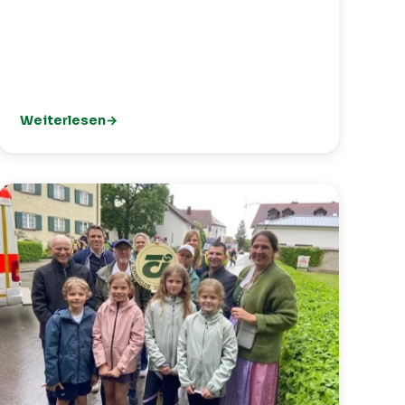
Weiterlesen
kt für den TCI 🎾
: Spielpartner gesucht? Unser App-Angebot: Clubmatch