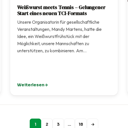
Weißwurst meets Tennis – Gelungener
Start eines neuen TCI-Formats
Unsere Organisatorin für gesellschaftliche
Veranstaltungen, Mandy Martens, hatte die
Idee, ein Weißwurstfrühstück mit der
Möglichkeit, unsere Mannschaften zu
unterstützen, zu kombinieren. Am…
Weiterlesen
ge erstrahlt in neuem Glanz
: Weißwurst meets Tennis – Gelungener Start eine
1
2
3
…
18
→