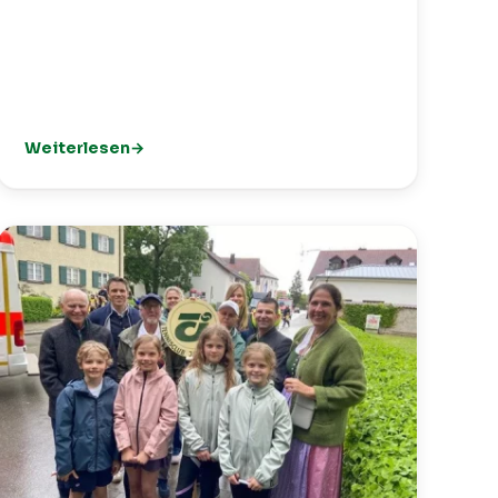
Weiterlesen
kt für den TCI 🎾
: Spielpartner gesucht? Unser App-Angebot: Clubmatch