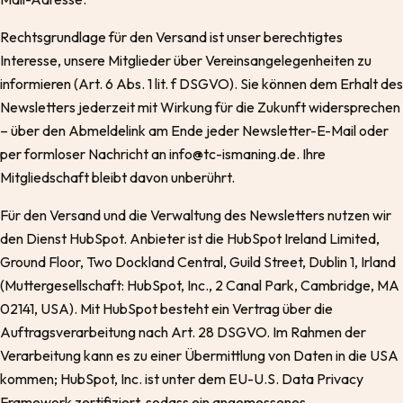
Rechtsgrundlage für den Versand ist unser berechtigtes
Interesse, unsere Mitglieder über Vereinsangelegenheiten zu
informieren (Art. 6 Abs. 1 lit. f DSGVO). Sie können dem Erhalt des
Newsletters jederzeit mit Wirkung für die Zukunft widersprechen
– über den Abmeldelink am Ende jeder Newsletter-E-Mail oder
per formloser Nachricht an info@tc-ismaning.de. Ihre
Mitgliedschaft bleibt davon unberührt.
Für den Versand und die Verwaltung des Newsletters nutzen wir
den Dienst HubSpot. Anbieter ist die HubSpot Ireland Limited,
Ground Floor, Two Dockland Central, Guild Street, Dublin 1, Irland
(Muttergesellschaft: HubSpot, Inc., 2 Canal Park, Cambridge, MA
02141, USA). Mit HubSpot besteht ein Vertrag über die
Auftragsverarbeitung nach Art. 28 DSGVO. Im Rahmen der
Verarbeitung kann es zu einer Übermittlung von Daten in die USA
kommen; HubSpot, Inc. ist unter dem EU-U.S. Data Privacy
Framework zertifiziert, sodass ein angemessenes