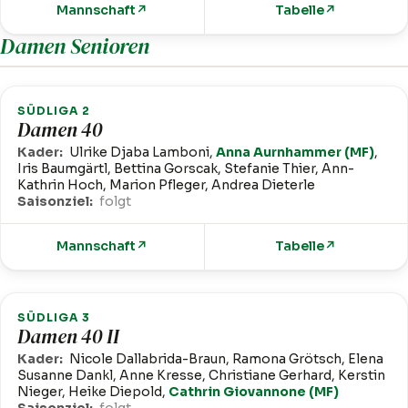
Mannschaft
↗
Tabelle
↗
Damen Senioren
SÜDLIGA 2
Damen 40
Kader:
Ulrike Djaba Lamboni,
Anna Aurnhammer (MF)
,
Iris Baumgärtl, Bettina Gorscak, Stefanie Thier, Ann-
Kathrin Hoch, Marion Pfleger, Andrea Dieterle
Saisonziel:
folgt
Mannschaft
↗
Tabelle
↗
SÜDLIGA 3
Damen 40 II
Kader:
Nicole Dallabrida-Braun, Ramona Grötsch, Elena
Susanne Dankl, Anne Kresse, Christiane Gerhard, Kerstin
Nieger, Heike Diepold,
Cathrin Giovannone (MF)