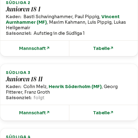
SÜDLIGA 2
Junioren 18 I
Kader:
Basti Schwinghammer, Paul Pippig,
Vincent
Aurnhammer (MF)
, Maxim Kahmann, Luis Pippig, Lukas
Heilgemair
Saisonziel:
Aufstieg in die Südliga 1
Mannschaft
↗
Tabelle
↗
SÜDLIGA 3
Junioren 18 II
Kader:
Colin Melz,
Henrik Söderholm (MF)
, Georg
Fitterer, Franz Groth
Saisonziel:
folgt
Mannschaft
↗
Tabelle
↗
SÜDLIGA 4