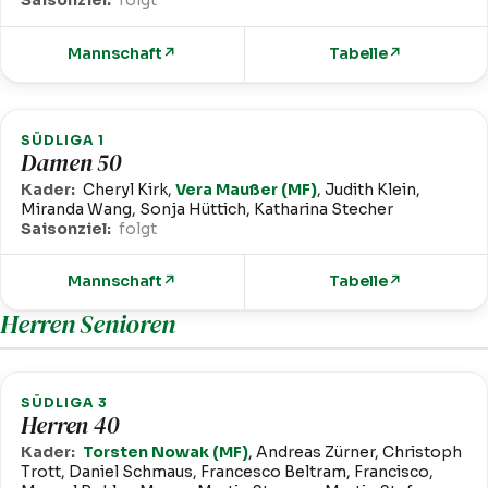
Saisonziel:
folgt
Mannschaft
↗
Tabelle
↗
SÜDLIGA 1
Damen 50
Kader:
Cheryl Kirk,
Vera Maußer (MF)
, Judith Klein,
Miranda Wang, Sonja Hüttich, Katharina Stecher
Saisonziel:
folgt
Mannschaft
↗
Tabelle
↗
Herren Senioren
SÜDLIGA 3
Herren 40
Kader:
Torsten Nowak (MF)
, Andreas Zürner, Christoph
Trott, Daniel Schmaus, Francesco Beltram, Francisco,