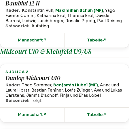
Bambini 12 II
Kader:
Konstantin Ruh,
Maximilian Schuh (MF)
, Yago
Fuente Comm, Katharina Erol, Theresa Erol, Davide
Barresi, Ludwig Landsberger, Rosalie Pippig, Paul Reising
Saisonziel:
Aufstieg
Mannschaft
↗
Tabelle
↗
Midcourt U10 & Kleinfeld U9/U8
SÜDLIGA 2
Dunlop Midcourt U10
Kader:
Theo Sommer,
Benjamin Hubel (MF)
, Anna und
Laura Horst, Bastian Fehlner, Louis Zuleger, Ava und Lukas
Carstens, Jannis Bischoff, Finja und Elias Löbel
Saisonziel:
folgt
Mannschaft
↗
Tabelle
↗