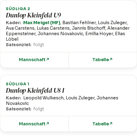
SÜDLIGA 2
Dunlop Kleinfeld U9
Kader:
Max Meigel (MF)
, Bastian Fehlner, Louis Zuleger,
Ava Carstens, Lukas Carstens, Jannis Bischoff, Alexander
Eppensteiner, Johannes Novakovic, Emilia Hoyer, Elias
Löbel
Saisonziel:
folgt
Mannschaft
↗
Tabelle
↗
SÜDLIGA 1
Dunlop Kleinfeld U8 I
Kader:
Leopold Wulkesch, Louis Zuleger, Johannes
Novakovic
Saisonziel:
folgt
Mannschaft
↗
Tabelle
↗