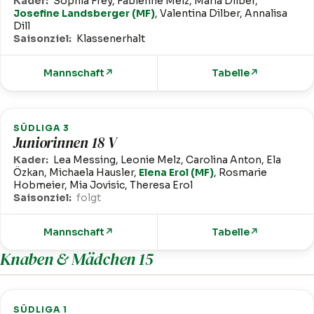
Kader:
Sophia Frey, Fabienne Melz, Maria Dilber,
Josefine Landsberger (MF)
, Valentina Dilber, Annalisa
Dill
Saisonziel:
Klassenerhalt
Mannschaft
↗
Tabelle
↗
SÜDLIGA 3
Juniorinnen 18 V
Kader:
Lea Messing, Leonie Melz, Carolina Anton, Ela
Özkan, Michaela Hausler,
Elena Erol (MF)
, Rosmarie
Hobmeier, Mia Jovisic, Theresa Erol
Saisonziel:
folgt
Mannschaft
↗
Tabelle
↗
Knaben & Mädchen 15
SÜDLIGA 1