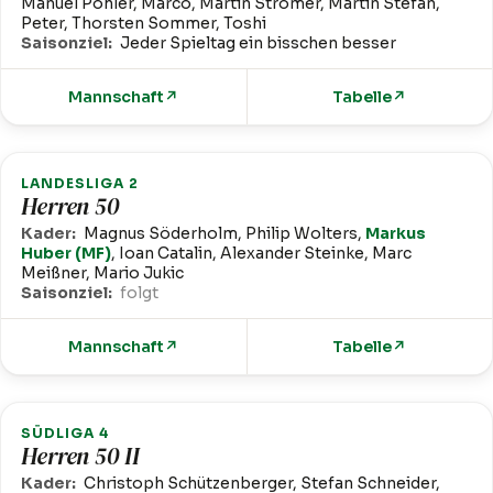
Manuel Pohler, Marco, Martin Stromer, Martin Stefan,
Peter, Thorsten Sommer, Toshi
Saisonziel:
Jeder Spieltag ein bisschen besser
Mannschaft
↗
Tabelle
↗
LANDESLIGA 2
Herren 50
Kader:
Magnus Söderholm, Philip Wolters,
Markus
Huber (MF)
, Ioan Catalin, Alexander Steinke, Marc
Meißner, Mario Jukic
Saisonziel:
folgt
Mannschaft
↗
Tabelle
↗
SÜDLIGA 4
Herren 50 II
Kader:
Christoph Schützenberger, Stefan Schneider,