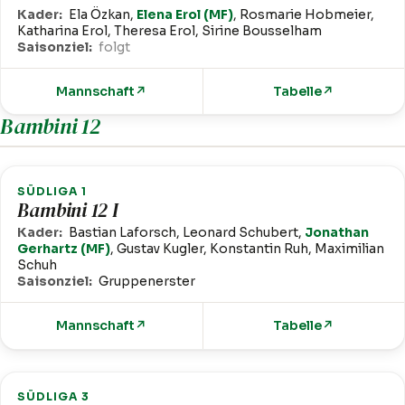
Kader:
Ela Özkan,
Elena Erol (MF)
, Rosmarie Hobmeier,
Katharina Erol, Theresa Erol, Sirine Bousselham
Saisonziel:
folgt
Mannschaft
↗
Tabelle
↗
Bambini 12
SÜDLIGA 1
Bambini 12 I
Kader:
Bastian Laforsch, Leonard Schubert,
Jonathan
Gerhartz (MF)
, Gustav Kugler, Konstantin Ruh, Maximilian
Schuh
Saisonziel:
Gruppenerster
Mannschaft
↗
Tabelle
↗
SÜDLIGA 3