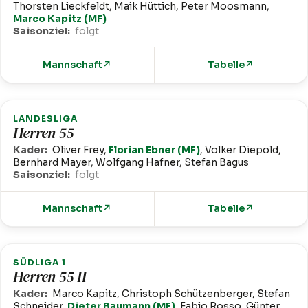
Thorsten Lieckfeldt, Maik Hüttich, Peter Moosmann,
Marco Kapitz (MF)
Saisonziel:
folgt
Mannschaft
↗
Tabelle
↗
LANDESLIGA
Herren 55
Kader:
Oliver Frey,
Florian Ebner (MF)
, Volker Diepold,
Bernhard Mayer, Wolfgang Hafner, Stefan Bagus
Saisonziel:
folgt
Mannschaft
↗
Tabelle
↗
SÜDLIGA 1
Herren 55 II
Kader:
Marco Kapitz, Christoph Schützenberger, Stefan
Schneider,
Dieter Baumann (MF)
, Fabio Rosso, Günter