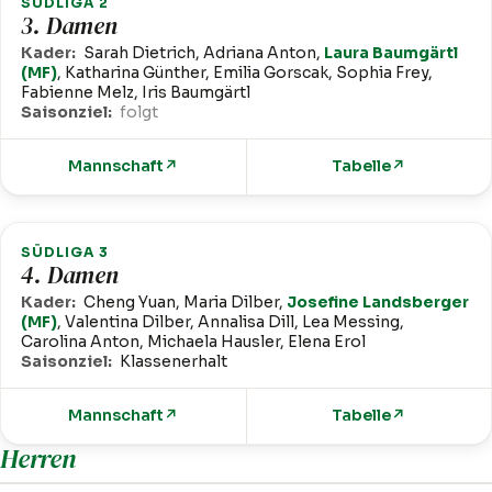
SÜDLIGA 2
3. Damen
Kader:
Sarah Dietrich, Adriana Anton,
Laura Baumgärtl
(MF)
, Katharina Günther, Emilia Gorscak, Sophia Frey,
Fabienne Melz, Iris Baumgärtl
Saisonziel:
folgt
Mannschaft
↗
Tabelle
↗
SÜDLIGA 3
4. Damen
Kader:
Cheng Yuan, Maria Dilber,
Josefine Landsberger
(MF)
, Valentina Dilber, Annalisa Dill, Lea Messing,
Carolina Anton, Michaela Hausler, Elena Erol
Saisonziel:
Klassenerhalt
Mannschaft
↗
Tabelle
↗
Herren