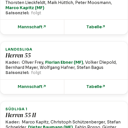
Thorsten Lieckfeldt, Maik Hüttich, Peter Moosmann,
Marco Kapitz (MF)
Saisonziel:
folgt
Mannschaft
↗
Tabelle
↗
LANDESLIGA
Herren 55
Kader:
Oliver Frey,
Florian Ebner (MF)
, Volker Diepold,
Bernhard Mayer, Wolfgang Hafner, Stefan Bagus
Saisonziel:
folgt
Mannschaft
↗
Tabelle
↗
SÜDLIGA 1
Herren 55 II
Kader:
Marco Kapitz, Christoph Schützenberger, Stefan
Schneider,
Dieter Baumann (MF)
, Fabio Rosso, Günter