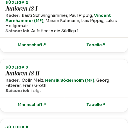
SÜDLIGA 2
Junioren 18 I
Kader:
Basti Schwinghammer, Paul Pippig,
Vincent
Aurnhammer (MF)
, Maxim Kahmann, Luis Pippig, Lukas
Heilgemair
Saisonziel:
Aufstieg in die Südliga 1
Mannschaft
↗
Tabelle
↗
SÜDLIGA 3
Junioren 18 II
Kader:
Colin Melz,
Henrik Söderholm (MF)
, Georg
Fitterer, Franz Groth
Saisonziel:
folgt
Mannschaft
↗
Tabelle
↗
SÜDLIGA 4