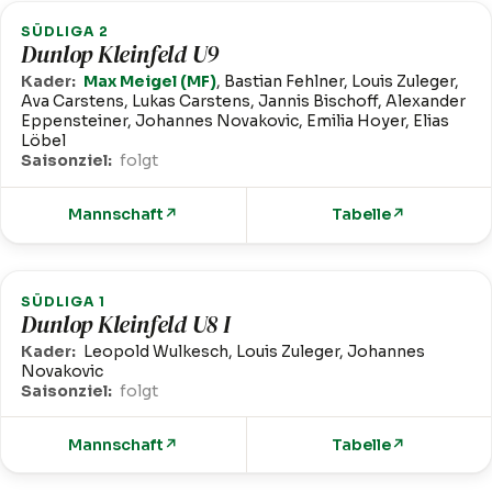
SÜDLIGA 2
Dunlop Kleinfeld U9
Kader:
Max Meigel (MF)
, Bastian Fehlner, Louis Zuleger,
Ava Carstens, Lukas Carstens, Jannis Bischoff, Alexander
Eppensteiner, Johannes Novakovic, Emilia Hoyer, Elias
Löbel
Saisonziel:
folgt
Mannschaft
↗
Tabelle
↗
SÜDLIGA 1
Dunlop Kleinfeld U8 I
Kader:
Leopold Wulkesch, Louis Zuleger, Johannes
Novakovic
Saisonziel:
folgt
Mannschaft
↗
Tabelle
↗