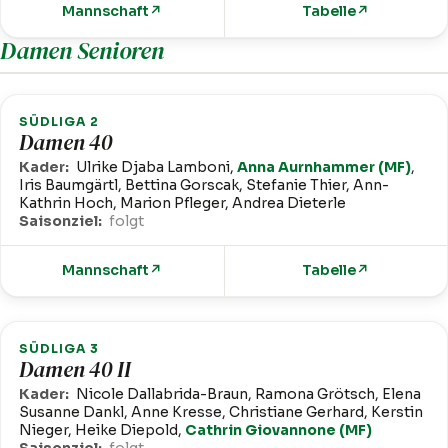
Mannschaft
↗
Tabelle
↗
Damen Senioren
SÜDLIGA 2
Damen 40
Kader:
Ulrike Djaba Lamboni,
Anna Aurnhammer (MF)
,
Iris Baumgärtl, Bettina Gorscak, Stefanie Thier, Ann-
Kathrin Hoch, Marion Pfleger, Andrea Dieterle
Saisonziel:
folgt
Mannschaft
↗
Tabelle
↗
SÜDLIGA 3
Damen 40 II
Kader:
Nicole Dallabrida-Braun, Ramona Grötsch, Elena
Susanne Dankl, Anne Kresse, Christiane Gerhard, Kerstin
Nieger, Heike Diepold,
Cathrin Giovannone (MF)