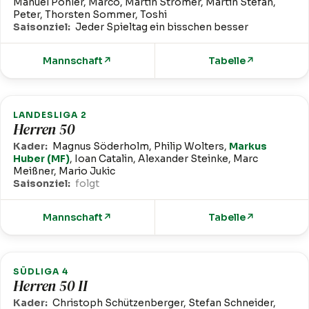
Manuel Pohler, Marco, Martin Stromer, Martin Stefan,
Peter, Thorsten Sommer, Toshi
Saisonziel:
Jeder Spieltag ein bisschen besser
Mannschaft
↗
Tabelle
↗
LANDESLIGA 2
Herren 50
Kader:
Magnus Söderholm, Philip Wolters,
Markus
Huber (MF)
, Ioan Catalin, Alexander Steinke, Marc
Meißner, Mario Jukic
Saisonziel:
folgt
Mannschaft
↗
Tabelle
↗
SÜDLIGA 4
Herren 50 II
Kader:
Christoph Schützenberger, Stefan Schneider,