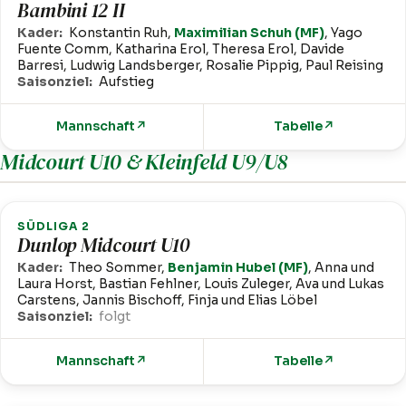
Bambini 12 II
Kader:
Konstantin Ruh,
Maximilian Schuh (MF)
, Yago
Fuente Comm, Katharina Erol, Theresa Erol, Davide
Barresi, Ludwig Landsberger, Rosalie Pippig, Paul Reising
Saisonziel:
Aufstieg
Mannschaft
↗
Tabelle
↗
Midcourt U10 & Kleinfeld U9/U8
SÜDLIGA 2
Dunlop Midcourt U10
Kader:
Theo Sommer,
Benjamin Hubel (MF)
, Anna und
Laura Horst, Bastian Fehlner, Louis Zuleger, Ava und Lukas
Carstens, Jannis Bischoff, Finja und Elias Löbel
Saisonziel:
folgt
Mannschaft
↗
Tabelle
↗