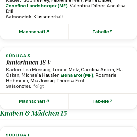
Kader:
Sophia Frey, Fabienne Melz, Maria Dilber,
Josefine Landsberger (MF)
, Valentina Dilber, Annalisa
Dill
Saisonziel:
Klassenerhalt
Mannschaft
↗
Tabelle
↗
SÜDLIGA 3
Juniorinnen 18 V
Kader:
Lea Messing, Leonie Melz, Carolina Anton, Ela
Özkan, Michaela Hausler,
Elena Erol (MF)
, Rosmarie
Hobmeier, Mia Jovisic, Theresa Erol
Saisonziel:
folgt
Mannschaft
↗
Tabelle
↗
Knaben & Mädchen 15
SÜDLIGA 1