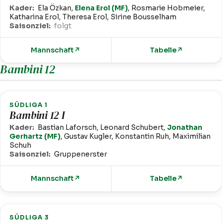
Kader:
Ela Özkan,
Elena Erol (MF)
, Rosmarie Hobmeier,
Katharina Erol, Theresa Erol, Sirine Bousselham
Saisonziel:
folgt
Mannschaft
↗
Tabelle
↗
Bambini 12
SÜDLIGA 1
Bambini 12 I
Kader:
Bastian Laforsch, Leonard Schubert,
Jonathan
Gerhartz (MF)
, Gustav Kugler, Konstantin Ruh, Maximilian
Schuh
Saisonziel:
Gruppenerster
Mannschaft
↗
Tabelle
↗
SÜDLIGA 3