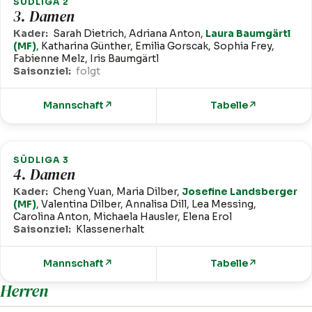
SÜDLIGA 2
3. Damen
Kader:
Sarah Dietrich, Adriana Anton,
Laura Baumgärtl
(MF)
, Katharina Günther, Emilia Gorscak, Sophia Frey,
Fabienne Melz, Iris Baumgärtl
Saisonziel:
folgt
Mannschaft
↗
Tabelle
↗
SÜDLIGA 3
4. Damen
Kader:
Cheng Yuan, Maria Dilber,
Josefine Landsberger
(MF)
, Valentina Dilber, Annalisa Dill, Lea Messing,
Carolina Anton, Michaela Hausler, Elena Erol
Saisonziel:
Klassenerhalt
Mannschaft
↗
Tabelle
↗
Herren