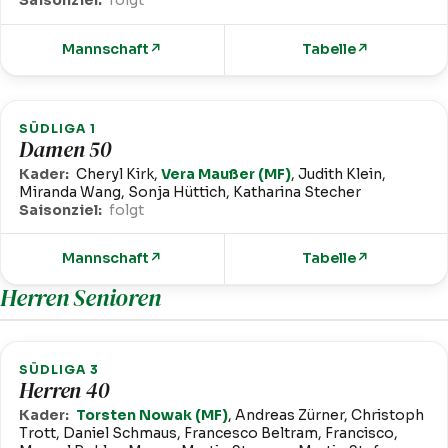
Saisonziel:
folgt
Mannschaft
↗
Tabelle
↗
SÜDLIGA 1
Damen 50
Kader:
Cheryl Kirk,
Vera Maußer (MF)
, Judith Klein,
Miranda Wang, Sonja Hüttich, Katharina Stecher
Saisonziel:
folgt
Mannschaft
↗
Tabelle
↗
Herren Senioren
SÜDLIGA 3
Herren 40
Kader:
Torsten Nowak (MF)
, Andreas Zürner, Christoph
Trott, Daniel Schmaus, Francesco Beltram, Francisco,