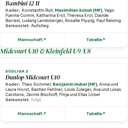
Bambini 12 II
Kader:
Konstantin Ruh,
Maximilian Schuh (MF)
, Yago
Fuente Comm, Katharina Erol, Theresa Erol, Davide
Barresi, Ludwig Landsberger, Rosalie Pippig, Paul Reising
Saisonziel:
Aufstieg
Mannschaft
↗
Tabelle
↗
Midcourt U10 & Kleinfeld U9/U8
SÜDLIGA 2
Dunlop Midcourt U10
Kader:
Theo Sommer,
Benjamin Hubel (MF)
, Anna und
Laura Horst, Bastian Fehlner, Louis Zuleger, Ava und Lukas
Carstens, Jannis Bischoff, Finja und Elias Löbel
Saisonziel:
folgt
Mannschaft
↗
Tabelle
↗