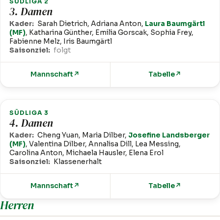
SÜDLIGA 2
3. Damen
Kader:
Sarah Dietrich, Adriana Anton,
Laura Baumgärtl
(MF)
, Katharina Günther, Emilia Gorscak, Sophia Frey,
Fabienne Melz, Iris Baumgärtl
Saisonziel:
folgt
Mannschaft
↗
Tabelle
↗
SÜDLIGA 3
4. Damen
Kader:
Cheng Yuan, Maria Dilber,
Josefine Landsberger
(MF)
, Valentina Dilber, Annalisa Dill, Lea Messing,
Carolina Anton, Michaela Hausler, Elena Erol
Saisonziel:
Klassenerhalt
Mannschaft
↗
Tabelle
↗
Herren