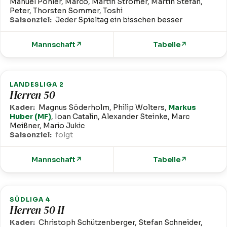
Manuel Pohler, Marco, Martin Stromer, Martin Stefan,
Peter, Thorsten Sommer, Toshi
Saisonziel:
Jeder Spieltag ein bisschen besser
Mannschaft
↗
Tabelle
↗
LANDESLIGA 2
Herren 50
Kader:
Magnus Söderholm, Philip Wolters,
Markus
Huber (MF)
, Ioan Catalin, Alexander Steinke, Marc
Meißner, Mario Jukic
Saisonziel:
folgt
Mannschaft
↗
Tabelle
↗
SÜDLIGA 4
Herren 50 II
Kader:
Christoph Schützenberger, Stefan Schneider,