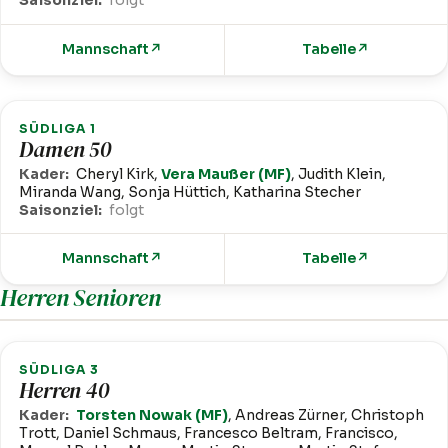
Saisonziel:
folgt
Mannschaft
↗
Tabelle
↗
SÜDLIGA 1
Damen 50
Kader:
Cheryl Kirk,
Vera Maußer (MF)
, Judith Klein,
Miranda Wang, Sonja Hüttich, Katharina Stecher
Saisonziel:
folgt
Mannschaft
↗
Tabelle
↗
Herren Senioren
SÜDLIGA 3
Herren 40
Kader:
Torsten Nowak (MF)
, Andreas Zürner, Christoph
Trott, Daniel Schmaus, Francesco Beltram, Francisco,