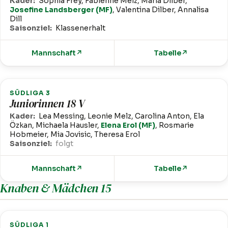
Kader:
Sophia Frey, Fabienne Melz, Maria Dilber,
Josefine Landsberger (MF)
, Valentina Dilber, Annalisa
Dill
Saisonziel:
Klassenerhalt
Mannschaft
↗
Tabelle
↗
SÜDLIGA 3
Juniorinnen 18 V
Kader:
Lea Messing, Leonie Melz, Carolina Anton, Ela
Özkan, Michaela Hausler,
Elena Erol (MF)
, Rosmarie
Hobmeier, Mia Jovisic, Theresa Erol
Saisonziel:
folgt
Mannschaft
↗
Tabelle
↗
Knaben & Mädchen 15
SÜDLIGA 1