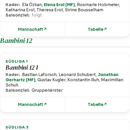
Kader:
Ela Özkan,
Elena Erol (MF)
, Rosmarie Hobmeier,
Katharina Erol, Theresa Erol, Sirine Bousselham
Saisonziel:
folgt
Mannschaft
↗
Tabelle
↗
Bambini 12
SÜDLIGA 1
Bambini 12 I
Kader:
Bastian Laforsch, Leonard Schubert,
Jonathan
Gerhartz (MF)
, Gustav Kugler, Konstantin Ruh, Maximilian
Schuh
Saisonziel:
Gruppenerster
Mannschaft
↗
Tabelle
↗
SÜDLIGA 3