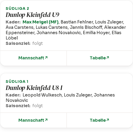
SÜDLIGA 2
Dunlop Kleinfeld U9
Kader:
Max Meigel (MF)
, Bastian Fehlner, Louis Zuleger,
Ava Carstens, Lukas Carstens, Jannis Bischoff, Alexander
Eppensteiner, Johannes Novakovic, Emilia Hoyer, Elias
Löbel
Saisonziel:
folgt
Mannschaft
↗
Tabelle
↗
SÜDLIGA 1
Dunlop Kleinfeld U8 I
Kader:
Leopold Wulkesch, Louis Zuleger, Johannes
Novakovic
Saisonziel:
folgt
Mannschaft
↗
Tabelle
↗