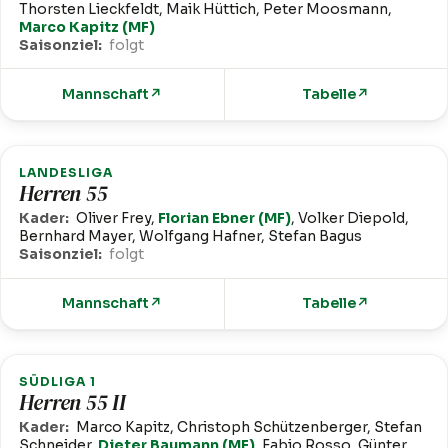
Thorsten Lieckfeldt, Maik Hüttich, Peter Moosmann,
Marco Kapitz (MF)
Saisonziel:
folgt
Mannschaft
↗
Tabelle
↗
LANDESLIGA
Herren 55
Kader:
Oliver Frey,
Florian Ebner (MF)
, Volker Diepold,
Bernhard Mayer, Wolfgang Hafner, Stefan Bagus
Saisonziel:
folgt
Mannschaft
↗
Tabelle
↗
SÜDLIGA 1
Herren 55 II
Kader:
Marco Kapitz, Christoph Schützenberger, Stefan
Schneider,
Dieter Baumann (MF)
, Fabio Rosso, Günter