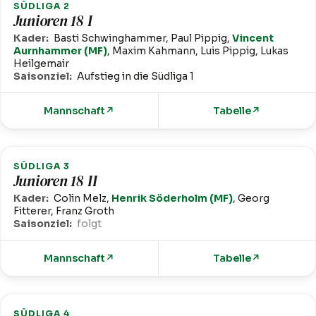
SÜDLIGA 2
Junioren 18 I
Kader:
Basti Schwinghammer, Paul Pippig,
Vincent
Aurnhammer (MF)
, Maxim Kahmann, Luis Pippig, Lukas
Heilgemair
Saisonziel:
Aufstieg in die Südliga 1
Mannschaft
↗
Tabelle
↗
SÜDLIGA 3
Junioren 18 II
Kader:
Colin Melz,
Henrik Söderholm (MF)
, Georg
Fitterer, Franz Groth
Saisonziel:
folgt
Mannschaft
↗
Tabelle
↗
SÜDLIGA 4