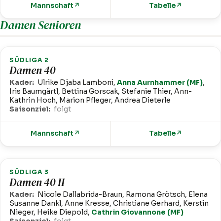
Mannschaft
↗
Tabelle
↗
Damen Senioren
SÜDLIGA 2
Damen 40
Kader:
Ulrike Djaba Lamboni,
Anna Aurnhammer (MF)
,
Iris Baumgärtl, Bettina Gorscak, Stefanie Thier, Ann-
Kathrin Hoch, Marion Pfleger, Andrea Dieterle
Saisonziel:
folgt
Mannschaft
↗
Tabelle
↗
SÜDLIGA 3
Damen 40 II
Kader:
Nicole Dallabrida-Braun, Ramona Grötsch, Elena
Susanne Dankl, Anne Kresse, Christiane Gerhard, Kerstin
Nieger, Heike Diepold,
Cathrin Giovannone (MF)