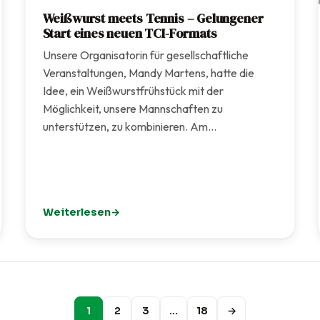
Weißwurst meets Tennis – Gelungener
Start eines neuen TCI-Formats
Unsere Organisatorin für gesellschaftliche
Veranstaltungen, Mandy Martens, hatte die
Idee, ein Weißwurstfrühstück mit der
Möglichkeit, unsere Mannschaften zu
unterstützen, zu kombinieren. Am…
Weiterlesen
ge erstrahlt in neuem Glanz
: Weißwurst meets Tennis – Gelungener Start eine
1
2
3
…
18
→