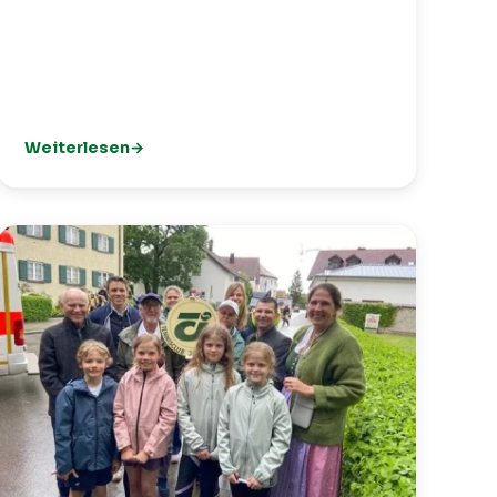
Weiterlesen
kt für den TCI 🎾
: Spielpartner gesucht? Unser App-Angebot: Clubmatch