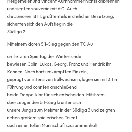
Heilgemeier und Vincent Aurnhammer nichts anbrennen
und siegten souverän mit 6:0. Auch
die Junioren 18 III, größtenteils in ähnlicher Besetzung,
sicherten sich den Aufstieg in die
Südliga 2.
Mit einem klaren 5:1-Sieg gegen den TC Au
am letzten Spieltag der Winterrunde
bewiesen Colin, Lukas, Georg, Franz und Hendrik ihr
Können. Nach hart umkämpften Einzeln,
geprägt von intensiven Ballwechseln, lagen sie mit 3:1 in
Führung und konnten anschließend
beide Doppel klar für sich entscheiden. Mit ihrem
überzeugenden 5:1-Sieg krönten sich
unsere Jungs zum Meister in der Südliga 3 und zeigten
neben großem spielerischen Talent
auch einen tollen Mannschaftszusammenhalt.