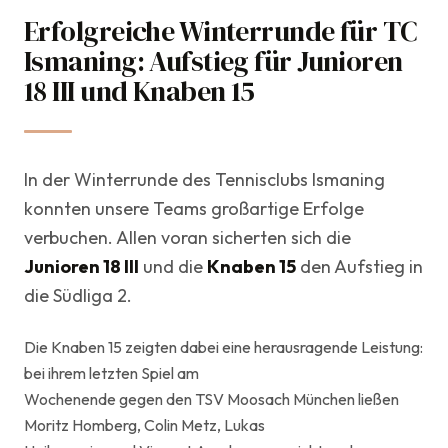
Erfolgreiche Winterrunde für TC
27. Februar 2024
Ismaning: Aufstieg für Junioren
Jugend & Kids
18 III und Knaben 15
In der Winterrunde des Tennisclubs Ismaning
konnten unsere Teams großartige Erfolge
verbuchen. Allen voran sicherten sich die
Junioren 18 III
und die
Knaben 15
den Aufstieg in
die Südliga 2.
Die Knaben 15 zeigten dabei eine herausragende Leistung:
bei ihrem letzten Spiel am
Wochenende gegen den TSV Moosach München ließen
Moritz Homberg, Colin Metz, Lukas