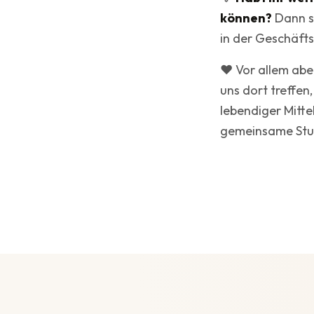
können?
Dann sp
in der Geschäfts
❤️ Vor allem abe
·
TCI Team
uns dort treffen
10. Juni 2026
Club
lebendiger Mitte
gemeinsame Stun