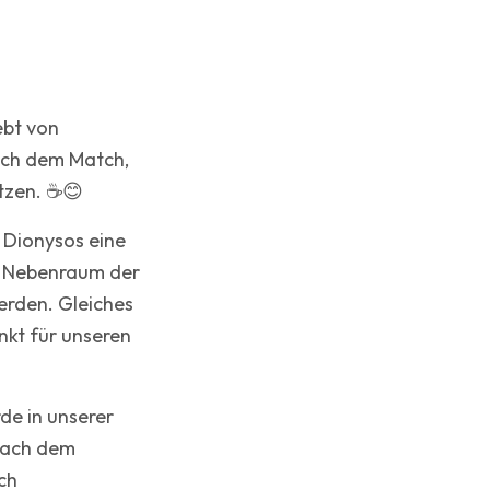
ebt von
ch dem Match,
tzen. ☕😊
 Dionysos eine
r Nebenraum der
erden. Gleiches
unkt für unseren
e in unserer
nach dem
ch