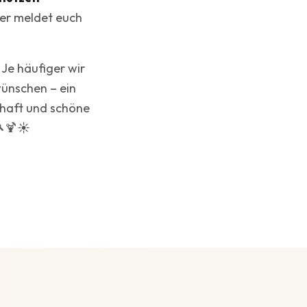
der meldet euch
 Je häufiger wir
wünschen – ein
chaft und schöne
🎾🍹☀️