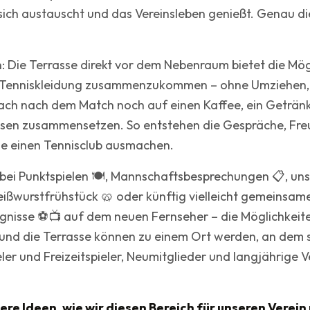
sich austauscht und das Vereinsleben genießt. Genau d
 Die Terrasse direkt vor dem Nebenraum bietet die Mög
n Tenniskleidung zusammenzukommen – ohne Umziehen,
ach nach dem Match noch auf einen Kaffee, ein Getränk
sen zusammensetzen. So entstehen die Gespräche, Fre
ie einen Tennisclub ausmachen.
ei Punktspielen 🍽️, Mannschaftsbesprechungen 📋, uns
ißwurstfrühstück 🥨 oder künftig vielleicht gemeinsame
gnisse ⚽📺 auf dem neuen Fernseher – die Möglichkeiten 
nd die Terrasse können zu einem Ort werden, an dem si
er und Freizeitspieler, Neumitglieder und langjährige 
ere Ideen, wie wir diesen Bereich für unseren Verein