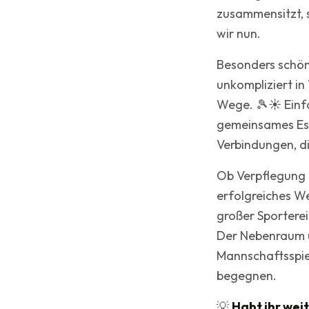
zusammensitzt, 
wir nun.
Besonders schön:
unkompliziert i
Wege. 🎾☀️ Einf
gemeinsames Es
Verbindungen, d
Ob Verpflegung b
erfolgreiches We
großer Sporterei
Der Nebenraum u
Mannschaftsspiel
begegnen.
💡
Habt ihr weit