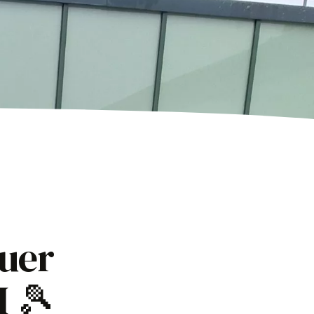
euer
I 🎾