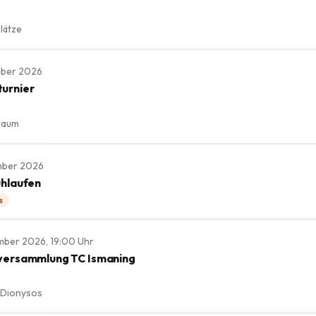
lätze
ember 2026
urnier
raum
ember 2026
uhlaufen
s
ember 2026, 19:00 Uhr
versammlung TC Ismaning
 Dionysos