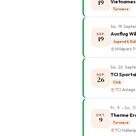
19
Vietnamesi
Turniere
Sa., 19. Sep
Ausflug Wi
SEP.
19
Jugend & Kid
Wildpark P
Sa., 26. Sep
TCI Sporta
SEP.
26
Club
TCI Anlage
Fr., 9. – So.,
Therme Er
OKT.
9
Turniere
TCI Hallenp