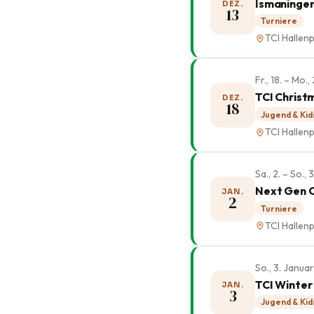
Ismaninger
DEZ.
13
Turniere
TCI Hallenp
Fr., 18. – Mo
TCI Christ
DEZ.
18
Jugend & Kid
TCI Hallenp
Sa., 2. – So.,
Next Gen 
JAN.
2
Turniere
TCI Hallenp
So., 3. Janua
TCI Winter
JAN.
3
Jugend & Kid