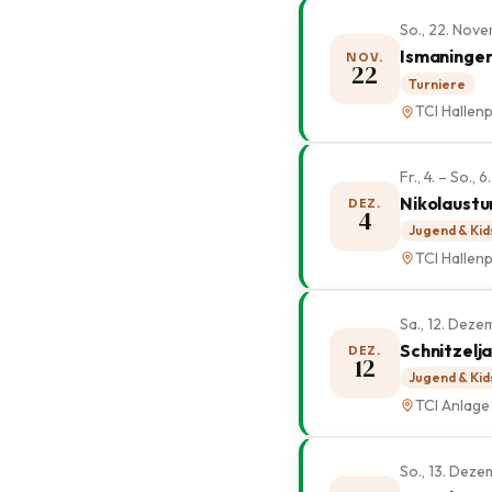
So., 22. Nov
Ismaninger
NOV.
22
Turniere
TCI Hallenp
Fr., 4. – So.
Nikolaustu
DEZ.
4
Jugend & Kid
TCI Hallenp
Sa., 12. Dez
Schnitzelj
DEZ.
12
Jugend & Kid
TCI Anlage
So., 13. Dez