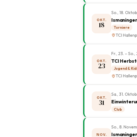
So., 18. Okt
Ismaninger
OKT.
18
Turniere
TCI Hallenp
Fr., 23. – So
TCI Herbst
OKT.
23
Jugend & Kid
TCI Hallenp
Sa., 31. Okto
OKT.
31
Einwinteru
Club
So., 8. Nove
Ismaninger
NOV.