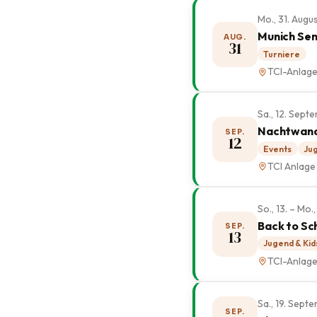
Mo., 31. Augu
Munich Sen
AUG.
31
Turniere
TCI-Anlag
Sa., 12. Sep
Nachtwan
SEP.
12
Events
Jug
TCI Anlage
So., 13. – Mo
Back to Sc
SEP.
13
Jugend & Kid
TCI-Anlag
Sa., 19. Sep
SEP.