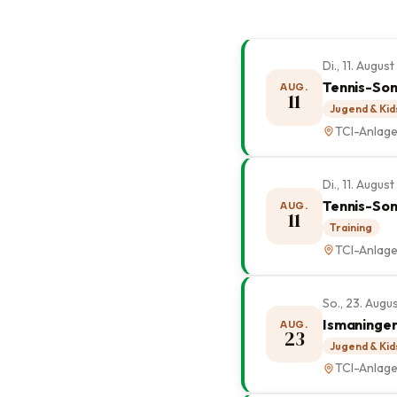
Di., 11. Augus
Tennis-Som
AUG.
11
Jugend & Kid
TCI-Anlag
Di., 11. Augu
Tennis-Som
AUG.
11
Training
TCI-Anlag
So., 23. Augu
Ismaninge
AUG.
23
Jugend & Kid
TCI-Anlag