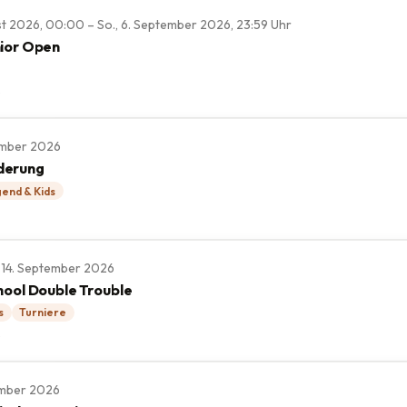
st 2026, 00:00 – So., 6. September 2026, 23:59 Uhr
ior Open
e
tember 2026
derung
end & Kids
., 14. September 2026
hool Double Trouble
s
Turniere
e
tember 2026