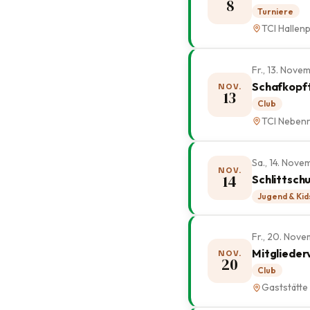
8
Turniere
TCI Hallenp
Fr., 13. Nov
Schafkopft
NOV.
13
Club
TCI Neben
Sa., 14. Nov
NOV.
14
Schlittsch
Jugend & Kid
Fr., 20. Nov
Mitglieder
NOV.
20
Club
Gaststätte