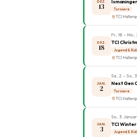
Ismaninger
DEZ.
13
Turniere
TCI Hallenp
Fr., 18. – Mo
TCI Christ
DEZ.
18
Jugend & Kid
TCI Hallenp
Sa., 2. – So.,
Next Gen 
JAN.
2
Turniere
TCI Hallenp
So., 3. Janua
TCI Winter
JAN.
3
Jugend & Kid