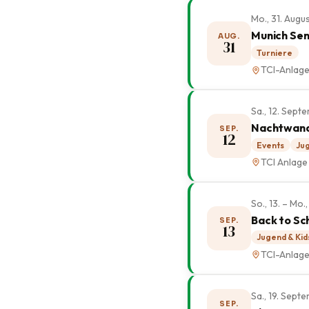
Mo., 31. Augu
Munich Sen
AUG.
31
Turniere
TCI-Anlag
Sa., 12. Sep
Nachtwan
SEP.
12
Events
Jug
TCI Anlage
So., 13. – Mo
Back to Sc
SEP.
13
Jugend & Kid
TCI-Anlag
Sa., 19. Sep
SEP.