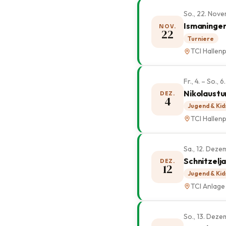
So., 22. Nov
Ismaninger
NOV.
22
Turniere
TCI Hallenp
Fr., 4. – So.
Nikolaustu
DEZ.
4
Jugend & Kid
TCI Hallenp
Sa., 12. Dez
Schnitzelj
DEZ.
12
Jugend & Kid
TCI Anlage
So., 13. Dez