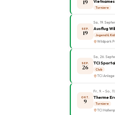
19
Vietnamesi
Turniere
Sa., 19. Sep
Ausflug Wi
SEP.
19
Jugend & Kid
Wildpark P
Sa., 26. Sep
TCI Sporta
SEP.
26
Club
TCI Anlage
Fr., 9. – So.,
Therme Er
OKT.
9
Turniere
TCI Hallenp