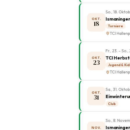
So., 18. Okt
Ismaninger
OKT.
18
Turniere
TCI Hallenp
Fr., 23. – So
TCI Herbst
OKT.
23
Jugend & Kid
TCI Hallenp
Sa., 31. Okto
OKT.
31
Einwinteru
Club
So., 8. Nove
Ismaninger
NOV.