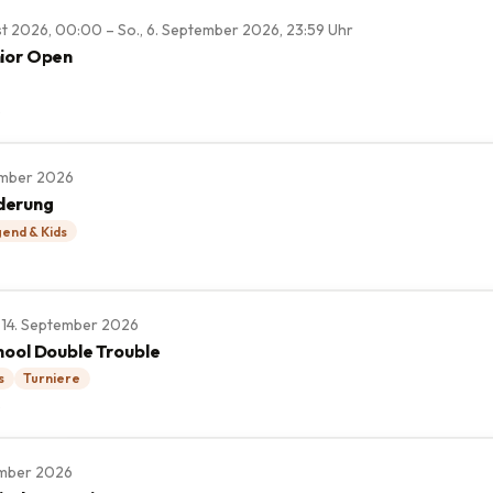
st 2026, 00:00 – So., 6. September 2026, 23:59 Uhr
ior Open
e
tember 2026
derung
end & Kids
., 14. September 2026
hool Double Trouble
s
Turniere
e
tember 2026