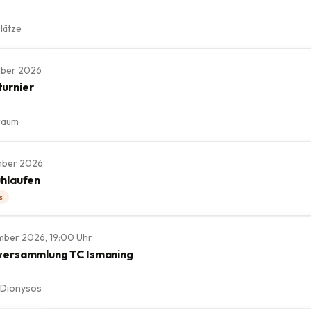
lätze
ember 2026
urnier
raum
ember 2026
uhlaufen
s
ember 2026, 19:00 Uhr
versammlung TC Ismaning
 Dionysos