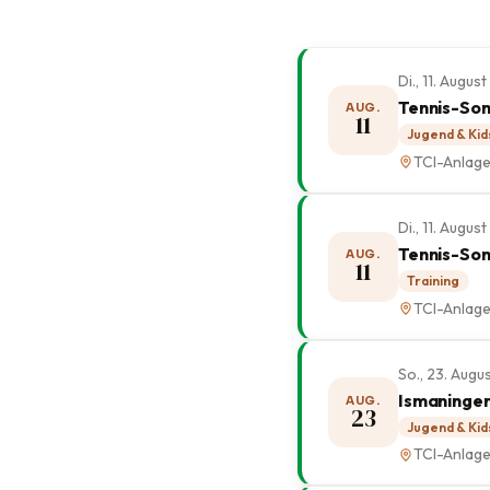
Di., 11. Augus
Tennis-Som
AUG.
11
Jugend & Kid
TCI-Anlag
Di., 11. Augu
Tennis-Som
AUG.
11
Training
TCI-Anlag
So., 23. Augu
Ismaninge
AUG.
23
Jugend & Kid
TCI-Anlag