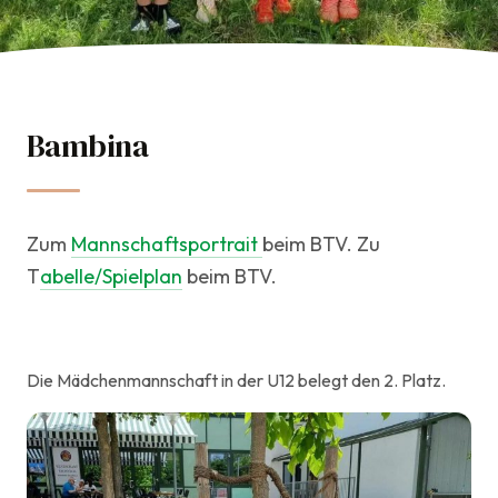
TCI Team
Bambina
16. Mai 2023
Jugend & Kids
Zum
Mannschaftsportrait
beim BTV. Zu
T
abelle/Spielplan
beim BTV.
Die Mädchenmannschaft in der U12 belegt den 2. Platz.