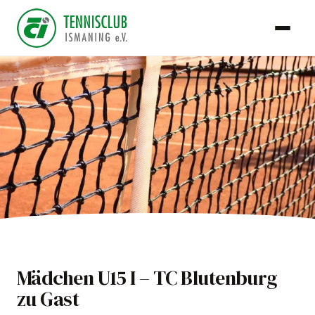
TCI Team
Mädchen U15 I – TC Blutenburg
14. Mai 2023
zu Gast
Jugend & Kids