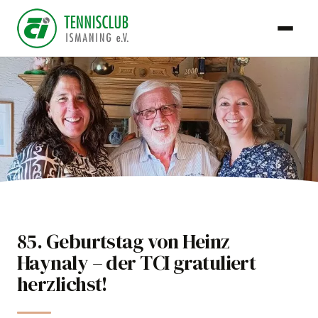
TCI Team
85. Geburtstag von Heinz
12. Juni 2026
Haynaly – der TCI gratuliert
Club
herzlichst!