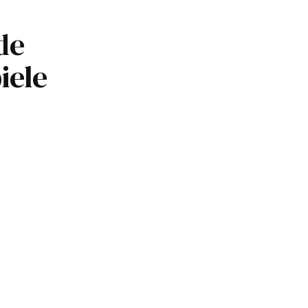
de
iele