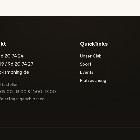
akt
Quicklinks
96 20 74 24
Unser Club
89 / 96 20 74 27
Sport
c-ismaning.de
Events
Platzbuchung
tsstelle:
 09:00–13:00 & 14:00–18:00
eiertage: geschlossen