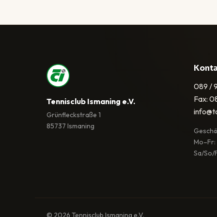
Kont
089 / 
Fax: 0
Tennisclub Ismaning e.V.
info@t
Grünfleckstraße 1
85737 Ismaning
Geschäf
Mo–Fr:
Sa/So/F
© 2026 Tennisclub Ismaning e.V.