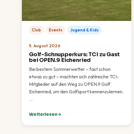
Club
Events
Jugend & Kids
5. August 2026
Golf-Schnupperkurs: TCI zu Gast
bei OPEN.9 Eichenried
Bei bestem Sommerwetter – fast schon
etwas zu gut – machten sich zahlreiche TCI-
Mitglieder auf den Weg zu OPEN.9 Golf
Eichenried, um den Golfsport kennenzulernen.
…
Weiterlesen
: Golf-Schnupperkurs: TCI zu Gast bei OPEN.9 