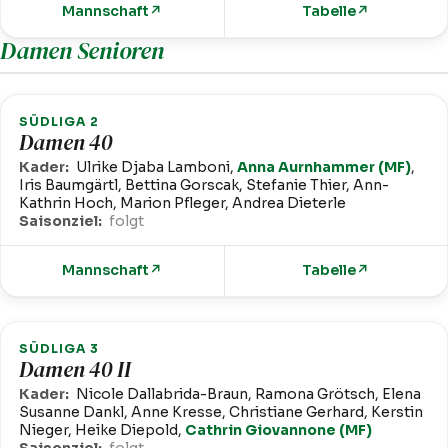
Mannschaft
↗
Tabelle
↗
Damen Senioren
SÜDLIGA 2
Damen 40
Kader:
Ulrike Djaba Lamboni,
Anna Aurnhammer (MF)
,
Iris Baumgärtl, Bettina Gorscak, Stefanie Thier, Ann-
Kathrin Hoch, Marion Pfleger, Andrea Dieterle
Saisonziel:
folgt
Mannschaft
↗
Tabelle
↗
SÜDLIGA 3
Damen 40 II
Kader:
Nicole Dallabrida-Braun, Ramona Grötsch, Elena
Susanne Dankl, Anne Kresse, Christiane Gerhard, Kerstin
Nieger, Heike Diepold,
Cathrin Giovannone (MF)