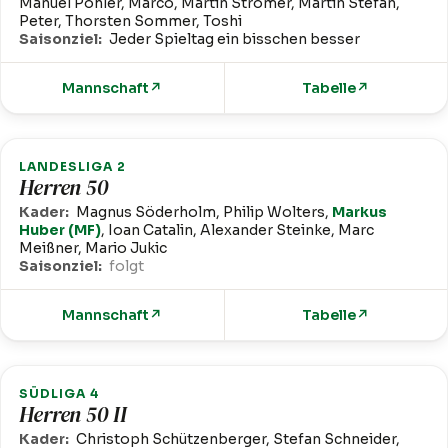
Manuel Pohler, Marco, Martin Stromer, Martin Stefan,
Peter, Thorsten Sommer, Toshi
Saisonziel:
Jeder Spieltag ein bisschen besser
Mannschaft
↗
Tabelle
↗
LANDESLIGA 2
Herren 50
Kader:
Magnus Söderholm, Philip Wolters,
Markus
Huber (MF)
, Ioan Catalin, Alexander Steinke, Marc
Meißner, Mario Jukic
Saisonziel:
folgt
Mannschaft
↗
Tabelle
↗
SÜDLIGA 4
Herren 50 II
Kader:
Christoph Schützenberger, Stefan Schneider,