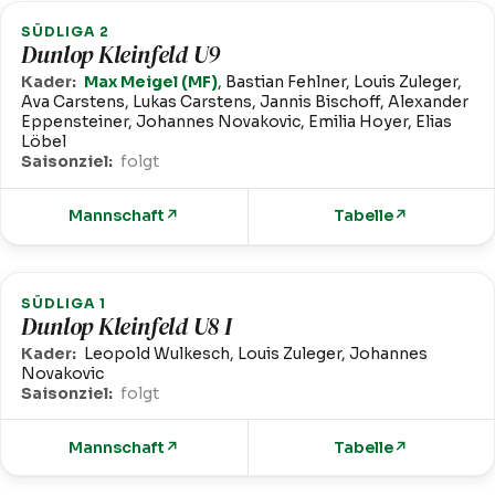
SÜDLIGA 2
Dunlop Kleinfeld U9
Kader:
Max Meigel (MF)
, Bastian Fehlner, Louis Zuleger,
Ava Carstens, Lukas Carstens, Jannis Bischoff, Alexander
Eppensteiner, Johannes Novakovic, Emilia Hoyer, Elias
Löbel
Saisonziel:
folgt
Mannschaft
↗
Tabelle
↗
SÜDLIGA 1
Dunlop Kleinfeld U8 I
Kader:
Leopold Wulkesch, Louis Zuleger, Johannes
Novakovic
Saisonziel:
folgt
Mannschaft
↗
Tabelle
↗