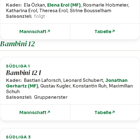
Kader:
Ela Özkan,
Elena Erol (MF)
, Rosmarie Hobmeier,
Katharina Erol, Theresa Erol, Sirine Bousselham
Saisonziel:
folgt
Mannschaft
↗
Tabelle
↗
Bambini 12
SÜDLIGA 1
Bambini 12 I
Kader:
Bastian Laforsch, Leonard Schubert,
Jonathan
Gerhartz (MF)
, Gustav Kugler, Konstantin Ruh, Maximilian
Schuh
Saisonziel:
Gruppenerster
Mannschaft
↗
Tabelle
↗
SÜDLIGA 3