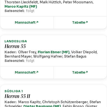
Thorsten Lieckfeldt, Maik Hüttich, Peter Moosmann,
Marco Kapitz (MF)
Saisonziel:
folgt
Mannschaft
↗
Tabelle
↗
LANDESLIGA
Herren 55
Kader:
Oliver Frey,
Florian Ebner (MF)
, Volker Diepold,
Bernhard Mayer, Wolfgang Hafner, Stefan Bagus
Saisonziel:
folgt
Mannschaft
↗
Tabelle
↗
SÜDLIGA 1
Herren 55 II
Kader:
Marco Kapitz, Christoph Schützenberger, Stefan
Schneider,
Dieter Baumann (MF)
, Fabio Rosso, Günter