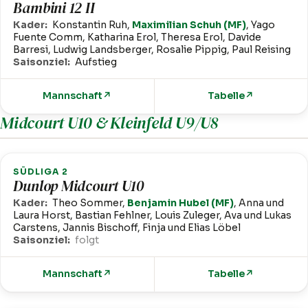
Bambini 12 II
Kader:
Konstantin Ruh,
Maximilian Schuh (MF)
, Yago
Fuente Comm, Katharina Erol, Theresa Erol, Davide
Barresi, Ludwig Landsberger, Rosalie Pippig, Paul Reising
Saisonziel:
Aufstieg
Mannschaft
↗
Tabelle
↗
Midcourt U10 & Kleinfeld U9/U8
SÜDLIGA 2
Dunlop Midcourt U10
Kader:
Theo Sommer,
Benjamin Hubel (MF)
, Anna und
Laura Horst, Bastian Fehlner, Louis Zuleger, Ava und Lukas
Carstens, Jannis Bischoff, Finja und Elias Löbel
Saisonziel:
folgt
Mannschaft
↗
Tabelle
↗