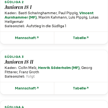
SÜDLIGA 2
Junioren 18 I
Kader:
Basti Schwinghammer, Paul Pippig,
Vincent
Aurnhammer (MF)
, Maxim Kahmann, Luis Pippig, Lukas
Heilgemair
Saisonziel:
Aufstieg in die Südliga 1
Mannschaft
↗
Tabelle
↗
SÜDLIGA 3
Junioren 18 II
Kader:
Colin Melz,
Henrik Söderholm (MF)
, Georg
Fitterer, Franz Groth
Saisonziel:
folgt
Mannschaft
↗
Tabelle
↗
SÜDLIGA 4