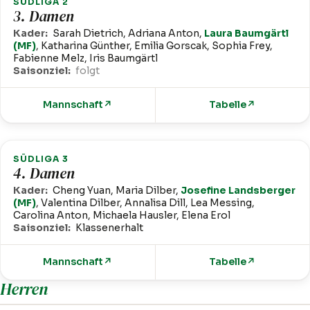
SÜDLIGA 2
3. Damen
Kader:
Sarah Dietrich, Adriana Anton,
Laura Baumgärtl
(MF)
, Katharina Günther, Emilia Gorscak, Sophia Frey,
Fabienne Melz, Iris Baumgärtl
Saisonziel:
folgt
Mannschaft
↗
Tabelle
↗
SÜDLIGA 3
4. Damen
Kader:
Cheng Yuan, Maria Dilber,
Josefine Landsberger
(MF)
, Valentina Dilber, Annalisa Dill, Lea Messing,
Carolina Anton, Michaela Hausler, Elena Erol
Saisonziel:
Klassenerhalt
Mannschaft
↗
Tabelle
↗
Herren