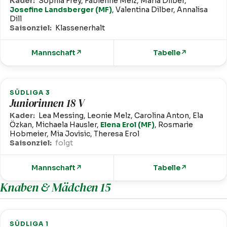
Kader:
Sophia Frey, Fabienne Melz, Maria Dilber,
Josefine Landsberger (MF)
, Valentina Dilber, Annalisa
Dill
Saisonziel:
Klassenerhalt
Mannschaft
↗
Tabelle
↗
SÜDLIGA 3
Juniorinnen 18 V
Kader:
Lea Messing, Leonie Melz, Carolina Anton, Ela
Özkan, Michaela Hausler,
Elena Erol (MF)
, Rosmarie
Hobmeier, Mia Jovisic, Theresa Erol
Saisonziel:
folgt
Mannschaft
↗
Tabelle
↗
Knaben & Mädchen 15
SÜDLIGA 1