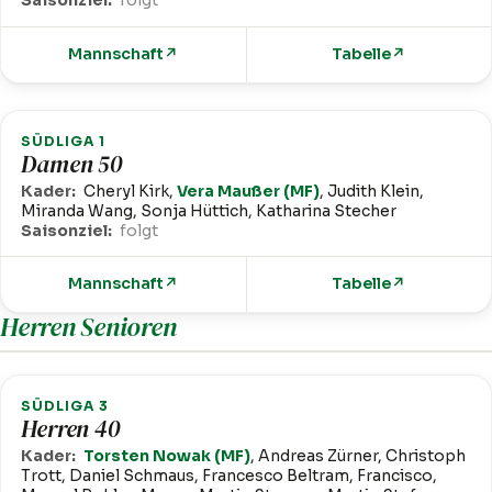
Saisonziel:
folgt
Mannschaft
↗
Tabelle
↗
SÜDLIGA 1
Damen 50
Kader:
Cheryl Kirk,
Vera Maußer (MF)
, Judith Klein,
Miranda Wang, Sonja Hüttich, Katharina Stecher
Saisonziel:
folgt
Mannschaft
↗
Tabelle
↗
Herren Senioren
SÜDLIGA 3
Herren 40
Kader:
Torsten Nowak (MF)
, Andreas Zürner, Christoph
Trott, Daniel Schmaus, Francesco Beltram, Francisco,