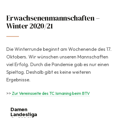
TCI Team
Erwachsenenmannschaften –
14. Oktober 2020
Winter 2020/21
Mannschaften
Die Winterrunde beginnt am Wochenende des 17.
Oktobers. Wir wünschen unseren Mannschaften
viel Erfolg. Durch die Pandemie gab es nur einen
Spieltag. Deshalb gibt es keine weiteren
Ergebnisse.
>>
Zur Vereinsseite des TC Ismaning beim BTV
Damen
Landesliga