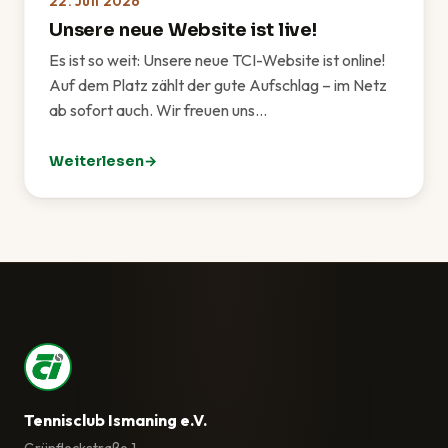
22. Juli 2026
Unsere neue Website ist live!
Es ist so weit: Unsere neue TCI-Website ist online!
Auf dem Platz zählt der gute Aufschlag – im Netz
ab sofort auch. Wir freuen uns…
Weiterlesen
: Unsere neue Website ist live!
Tennisclub Ismaning e.V.