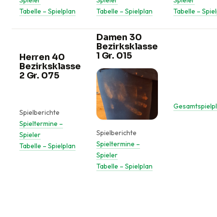
Spieler
Spieler
Spieler
Tabelle – Spielplan
Tabelle – Spielplan
Tabelle – Spie
Damen 30
Bezirksklasse
1 Gr. 015
Herren 40
Bezirksklasse
2 Gr. 075
Gesamtspielp
Spielberichte
Spieltermine –
Spielberichte
Spieler
Spieltermine –
Tabelle – Spielplan
Spieler
Tabelle – Spielplan