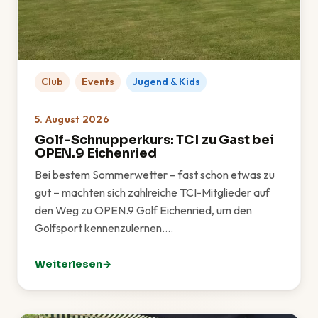
Club
Events
Jugend & Kids
5. August 2026
Golf-Schnupperkurs: TCI zu Gast bei
OPEN.9 Eichenried
Bei bestem Sommerwetter – fast schon etwas zu
gut – machten sich zahlreiche TCI-Mitglieder auf
den Weg zu OPEN.9 Golf Eichenried, um den
Golfsport kennenzulernen.…
Weiterlesen
: Golf-Schnupperkurs: TCI zu Gast bei OPEN.9 Eichen