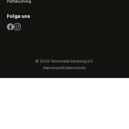
Platzbuchung
Folge uns
© 2026 Tennisclub Ismaning e.V.
Impressum
Datenschutz