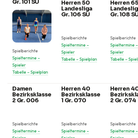
Gr. 101 SU
Herren 50
Herren 6
Landesliga
Landesli
Gr. 106 SU
Gr. 108 S
Spielberichte
Spielberichte
Spieltermine –
Spieltermine –
Spielberichte
Spieler
Spieler
Spieltermine –
Tabelle – Spielplan
Tabelle – Spie
Spieler
Tabelle – Spielplan
Damen
Herren 40
Herren 4
Bezirksklasse
Bezirksklasse
Bezirkskl
2 Gr. 006
1 Gr. 070
2 Gr. 074
Spielberichte
Spielberichte
Spielberichte
Spieltermine –
Spieltermine –
Spieltermine –