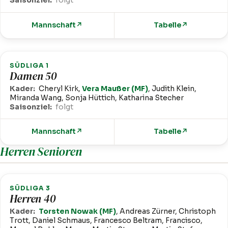
Saisonziel:
folgt
Mannschaft
↗
Tabelle
↗
SÜDLIGA 1
Damen 50
Kader:
Cheryl Kirk,
Vera Maußer (MF)
, Judith Klein,
Miranda Wang, Sonja Hüttich, Katharina Stecher
Saisonziel:
folgt
Mannschaft
↗
Tabelle
↗
Herren Senioren
SÜDLIGA 3
Herren 40
Kader:
Torsten Nowak (MF)
, Andreas Zürner, Christoph
Trott, Daniel Schmaus, Francesco Beltram, Francisco,