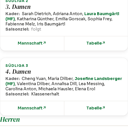
SÜDLIGA 2
3. Damen
Kader:
Sarah Dietrich, Adriana Anton,
Laura Baumgärtl
(MF)
, Katharina Günther, Emilia Gorscak, Sophia Frey,
Fabienne Melz, Iris Baumgärtl
Saisonziel:
folgt
Mannschaft
↗
Tabelle
↗
SÜDLIGA 3
4. Damen
Kader:
Cheng Yuan, Maria Dilber,
Josefine Landsberger
(MF)
, Valentina Dilber, Annalisa Dill, Lea Messing,
Carolina Anton, Michaela Hausler, Elena Erol
Saisonziel:
Klassenerhalt
Mannschaft
↗
Tabelle
↗
Herren