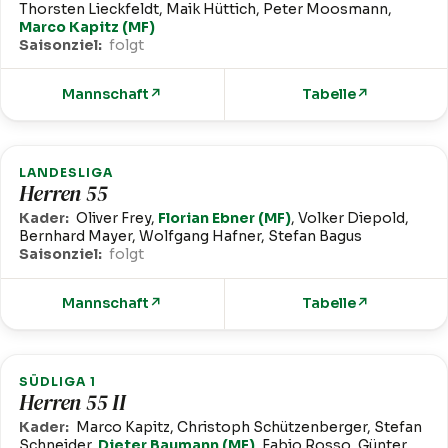
Thorsten Lieckfeldt, Maik Hüttich, Peter Moosmann,
Marco Kapitz (MF)
Saisonziel:
folgt
Mannschaft
↗
Tabelle
↗
LANDESLIGA
Herren 55
Kader:
Oliver Frey,
Florian Ebner (MF)
, Volker Diepold,
Bernhard Mayer, Wolfgang Hafner, Stefan Bagus
Saisonziel:
folgt
Mannschaft
↗
Tabelle
↗
SÜDLIGA 1
Herren 55 II
Kader:
Marco Kapitz, Christoph Schützenberger, Stefan
Schneider,
Dieter Baumann (MF)
, Fabio Rosso, Günter