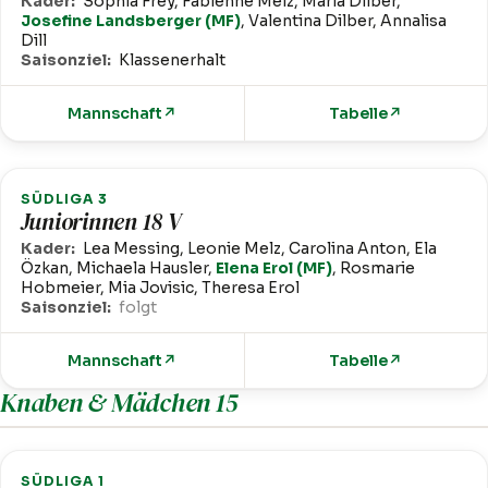
Kader:
Sophia Frey, Fabienne Melz, Maria Dilber,
Josefine Landsberger (MF)
, Valentina Dilber, Annalisa
Dill
Saisonziel:
Klassenerhalt
Mannschaft
↗
Tabelle
↗
SÜDLIGA 3
Juniorinnen 18 V
Kader:
Lea Messing, Leonie Melz, Carolina Anton, Ela
Özkan, Michaela Hausler,
Elena Erol (MF)
, Rosmarie
Hobmeier, Mia Jovisic, Theresa Erol
Saisonziel:
folgt
Mannschaft
↗
Tabelle
↗
Knaben & Mädchen 15
SÜDLIGA 1