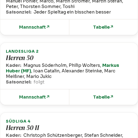
Manuel Pohler, Marco, Martin Stromer, Martin Stefan,
Peter, Thorsten Sommer, Toshi
Saisonziel:
Jeder Spieltag ein bisschen besser
Mannschaft
↗
Tabelle
↗
LANDESLIGA 2
Herren 50
Kader:
Magnus Söderholm, Philip Wolters,
Markus
Huber (MF)
, Ioan Catalin, Alexander Steinke, Marc
Meißner, Mario Jukic
Saisonziel:
folgt
Mannschaft
↗
Tabelle
↗
SÜDLIGA 4
Herren 50 II
Kader:
Christoph Schützenberger, Stefan Schneider,