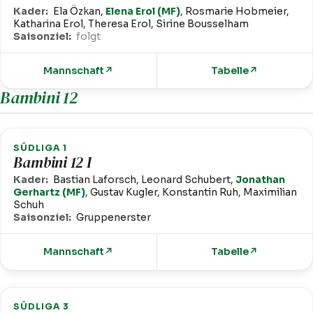
Kader:
Ela Özkan,
Elena Erol (MF)
, Rosmarie Hobmeier,
Katharina Erol, Theresa Erol, Sirine Bousselham
Saisonziel:
folgt
Mannschaft
↗
Tabelle
↗
Bambini 12
SÜDLIGA 1
Bambini 12 I
Kader:
Bastian Laforsch, Leonard Schubert,
Jonathan
Gerhartz (MF)
, Gustav Kugler, Konstantin Ruh, Maximilian
Schuh
Saisonziel:
Gruppenerster
Mannschaft
↗
Tabelle
↗
SÜDLIGA 3