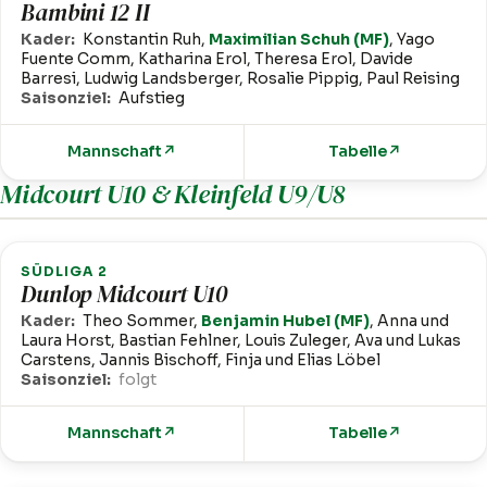
Bambini 12 II
Kader:
Konstantin Ruh,
Maximilian Schuh (MF)
, Yago
Fuente Comm, Katharina Erol, Theresa Erol, Davide
Barresi, Ludwig Landsberger, Rosalie Pippig, Paul Reising
Saisonziel:
Aufstieg
Mannschaft
↗
Tabelle
↗
Midcourt U10 & Kleinfeld U9/U8
SÜDLIGA 2
Dunlop Midcourt U10
Kader:
Theo Sommer,
Benjamin Hubel (MF)
, Anna und
Laura Horst, Bastian Fehlner, Louis Zuleger, Ava und Lukas
Carstens, Jannis Bischoff, Finja und Elias Löbel
Saisonziel:
folgt
Mannschaft
↗
Tabelle
↗