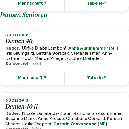
Mannschaft
↗
Tabelle
↗
Damen Senioren
SÜDLIGA 2
Damen 40
Kader:
Ulrike Djaba Lamboni,
Anna Aurnhammer (MF)
,
Iris Baumgärtl, Bettina Gorscak, Stefanie Thier, Ann-
Kathrin Hoch, Marion Pfleger, Andrea Dieterle
Saisonziel:
folgt
Mannschaft
↗
Tabelle
↗
SÜDLIGA 3
Damen 40 II
Kader:
Nicole Dallabrida-Braun, Ramona Grötsch, Elena
Susanne Dankl, Anne Kresse, Christiane Gerhard, Kerstin
Nieger, Heike Diepold,
Cathrin Giovannone (MF)