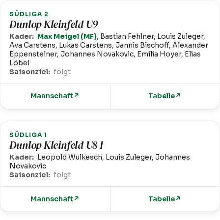
SÜDLIGA 2
Dunlop Kleinfeld U9
Kader:
Max Meigel (MF)
, Bastian Fehlner, Louis Zuleger,
Ava Carstens, Lukas Carstens, Jannis Bischoff, Alexander
Eppensteiner, Johannes Novakovic, Emilia Hoyer, Elias
Löbel
Saisonziel:
folgt
Mannschaft
↗
Tabelle
↗
SÜDLIGA 1
Dunlop Kleinfeld U8 I
Kader:
Leopold Wulkesch, Louis Zuleger, Johannes
Novakovic
Saisonziel:
folgt
Mannschaft
↗
Tabelle
↗