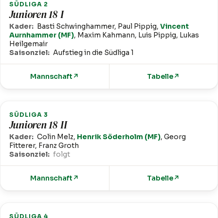
SÜDLIGA 2
Junioren 18 I
Kader:
Basti Schwinghammer, Paul Pippig,
Vincent
Aurnhammer (MF)
, Maxim Kahmann, Luis Pippig, Lukas
Heilgemair
Saisonziel:
Aufstieg in die Südliga 1
Mannschaft
↗
Tabelle
↗
SÜDLIGA 3
Junioren 18 II
Kader:
Colin Melz,
Henrik Söderholm (MF)
, Georg
Fitterer, Franz Groth
Saisonziel:
folgt
Mannschaft
↗
Tabelle
↗
SÜDLIGA 4