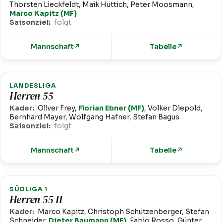
Thorsten Lieckfeldt, Maik Hüttich, Peter Moosmann,
Marco Kapitz (MF)
Saisonziel:
folgt
Mannschaft
↗
Tabelle
↗
LANDESLIGA
Herren 55
Kader:
Oliver Frey,
Florian Ebner (MF)
, Volker Diepold,
Bernhard Mayer, Wolfgang Hafner, Stefan Bagus
Saisonziel:
folgt
Mannschaft
↗
Tabelle
↗
SÜDLIGA 1
Herren 55 II
Kader:
Marco Kapitz, Christoph Schützenberger, Stefan
Schneider,
Dieter Baumann (MF)
, Fabio Rosso, Günter