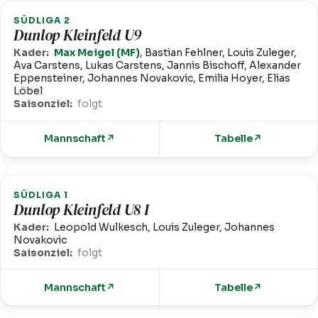
SÜDLIGA 2
Dunlop Kleinfeld U9
Kader:
Max Meigel (MF)
, Bastian Fehlner, Louis Zuleger,
Ava Carstens, Lukas Carstens, Jannis Bischoff, Alexander
Eppensteiner, Johannes Novakovic, Emilia Hoyer, Elias
Löbel
Saisonziel:
folgt
Mannschaft
↗
Tabelle
↗
SÜDLIGA 1
Dunlop Kleinfeld U8 I
Kader:
Leopold Wulkesch, Louis Zuleger, Johannes
Novakovic
Saisonziel:
folgt
Mannschaft
↗
Tabelle
↗