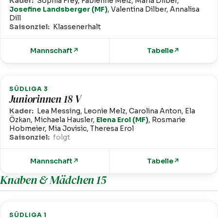
Kader:
Sophia Frey, Fabienne Melz, Maria Dilber,
Josefine Landsberger (MF)
, Valentina Dilber, Annalisa
Dill
Saisonziel:
Klassenerhalt
Mannschaft
↗
Tabelle
↗
SÜDLIGA 3
Juniorinnen 18 V
Kader:
Lea Messing, Leonie Melz, Carolina Anton, Ela
Özkan, Michaela Hausler,
Elena Erol (MF)
, Rosmarie
Hobmeier, Mia Jovisic, Theresa Erol
Saisonziel:
folgt
Mannschaft
↗
Tabelle
↗
Knaben & Mädchen 15
SÜDLIGA 1