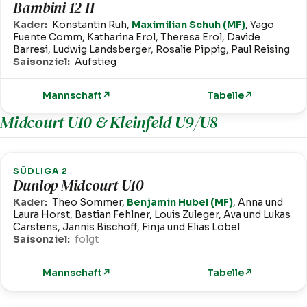
Bambini 12 II
Kader:
Konstantin Ruh,
Maximilian Schuh (MF)
, Yago
Fuente Comm, Katharina Erol, Theresa Erol, Davide
Barresi, Ludwig Landsberger, Rosalie Pippig, Paul Reising
Saisonziel:
Aufstieg
Mannschaft
↗
Tabelle
↗
Midcourt U10 & Kleinfeld U9/U8
SÜDLIGA 2
Dunlop Midcourt U10
Kader:
Theo Sommer,
Benjamin Hubel (MF)
, Anna und
Laura Horst, Bastian Fehlner, Louis Zuleger, Ava und Lukas
Carstens, Jannis Bischoff, Finja und Elias Löbel
Saisonziel:
folgt
Mannschaft
↗
Tabelle
↗