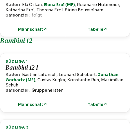
Kader:
Ela Özkan,
Elena Erol (MF)
, Rosmarie Hobmeier,
Katharina Erol, Theresa Erol, Sirine Bousselham
Saisonziel:
folgt
Mannschaft
↗
Tabelle
↗
Bambini 12
SÜDLIGA 1
Bambini 12 I
Kader:
Bastian Laforsch, Leonard Schubert,
Jonathan
Gerhartz (MF)
, Gustav Kugler, Konstantin Ruh, Maximilian
Schuh
Saisonziel:
Gruppenerster
Mannschaft
↗
Tabelle
↗
SÜDLIGA 3