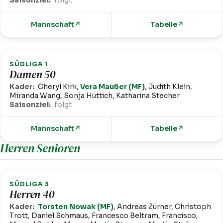
Saisonziel:
folgt
Mannschaft
↗
Tabelle
↗
SÜDLIGA 1
Damen 50
Kader:
Cheryl Kirk,
Vera Maußer (MF)
, Judith Klein,
Miranda Wang, Sonja Hüttich, Katharina Stecher
Saisonziel:
folgt
Mannschaft
↗
Tabelle
↗
Herren Senioren
SÜDLIGA 3
Herren 40
Kader:
Torsten Nowak (MF)
, Andreas Zürner, Christoph
Trott, Daniel Schmaus, Francesco Beltram, Francisco,