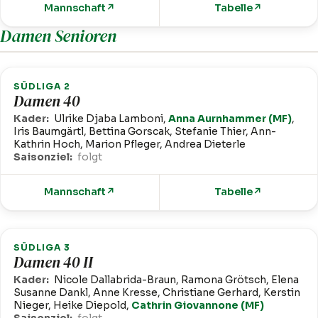
Mannschaft
↗
Tabelle
↗
Damen Senioren
SÜDLIGA 2
Damen 40
Kader:
Ulrike Djaba Lamboni,
Anna Aurnhammer (MF)
,
Iris Baumgärtl, Bettina Gorscak, Stefanie Thier, Ann-
Kathrin Hoch, Marion Pfleger, Andrea Dieterle
Saisonziel:
folgt
Mannschaft
↗
Tabelle
↗
SÜDLIGA 3
Damen 40 II
Kader:
Nicole Dallabrida-Braun, Ramona Grötsch, Elena
Susanne Dankl, Anne Kresse, Christiane Gerhard, Kerstin
Nieger, Heike Diepold,
Cathrin Giovannone (MF)