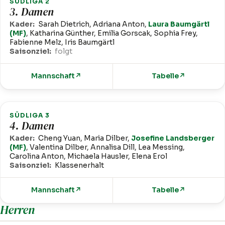
SÜDLIGA 2
3. Damen
Kader:
Sarah Dietrich, Adriana Anton,
Laura Baumgärtl
(MF)
, Katharina Günther, Emilia Gorscak, Sophia Frey,
Fabienne Melz, Iris Baumgärtl
Saisonziel:
folgt
Mannschaft
↗
Tabelle
↗
SÜDLIGA 3
4. Damen
Kader:
Cheng Yuan, Maria Dilber,
Josefine Landsberger
(MF)
, Valentina Dilber, Annalisa Dill, Lea Messing,
Carolina Anton, Michaela Hausler, Elena Erol
Saisonziel:
Klassenerhalt
Mannschaft
↗
Tabelle
↗
Herren