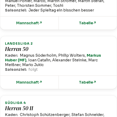
Manuel Pohler, Marco, Martin Stromer, Martin Stefan,
Peter, Thorsten Sommer, Toshi
Saisonziel:
Jeder Spieltag ein bisschen besser
Mannschaft
↗
Tabelle
↗
LANDESLIGA 2
Herren 50
Kader:
Magnus Söderholm, Philip Wolters,
Markus
Huber (MF)
, Ioan Catalin, Alexander Steinke, Marc
Meißner, Mario Jukic
Saisonziel:
folgt
Mannschaft
↗
Tabelle
↗
SÜDLIGA 4
Herren 50 II
Kader:
Christoph Schützenberger, Stefan Schneider,