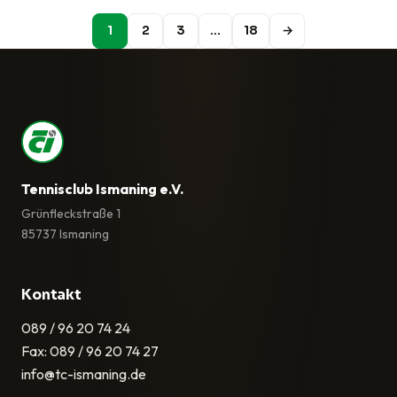
1
2
3
…
18
→
Tennisclub Ismaning e.V.
Grünfleckstraße 1
85737 Ismaning
Kontakt
089 / 96 20 74 24
Fax: 089 / 96 20 74 27
info@tc-ismaning.de