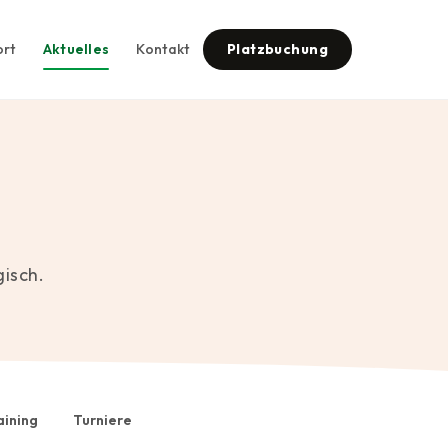
ort
Aktuelles
Kontakt
Platzbuchung
gisch.
aining
Turniere