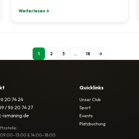
Weiterlesen
erstrahlt in neuem Glanz
: Weißwurst meets Tennis – Gelungener Start eines ne
1
2
3
…
18
→
kt
Quicklinks
96 20 74 24
Unser Club
89 / 96 20 74 27
Sport
c-ismaning.de
Events
Platzbuchung
tsstelle:
 09:00–13:00 & 14:00–18:00