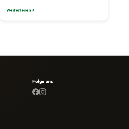
Weiterlesen
uen TCI-Formats
: TCI trotzt Wind und Wetter beim Ismaninger Volksfesteinzu
Folge uns