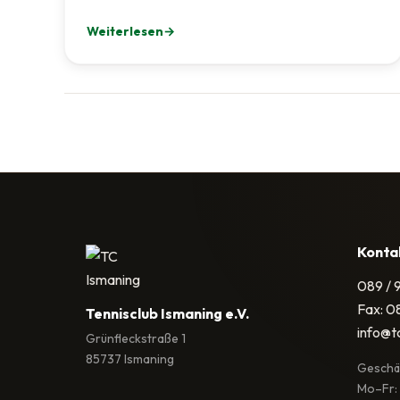
Weiterlesen
: Mit Engagement und Teamarbeit: Unsere Anlage 
Konta
089 / 
Fax: 0
Tennisclub Ismaning e.V.
info@t
Grünfleckstraße 1
85737 Ismaning
Geschäf
Mo–Fr: