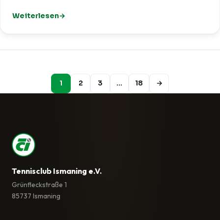
Weiterlesen
: TCI trotzt Wind und Wetter beim Ismaninger Volksfest
1
2
3
…
18
→
Tennisclub Ismaning e.V.
Grünfleckstraße 1
85737 Ismaning