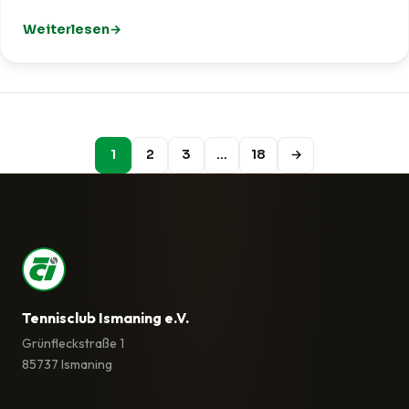
Weiterlesen
: TCI trotzt Wind und Wetter beim Ismaninger Volksfest
1
2
3
…
18
→
Tennisclub Ismaning e.V.
Grünfleckstraße 1
85737 Ismaning