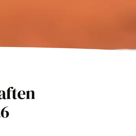
aften
26