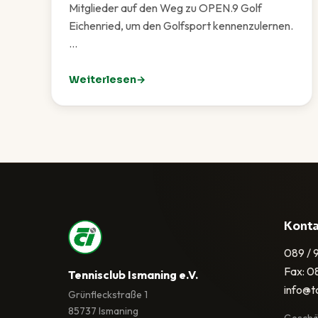
Mitglieder auf den Weg zu OPEN.9 Golf
Eichenried, um den Golfsport kennenzulernen.
…
Weiterlesen
: Golf-Schnupperkurs: TCI zu Gast bei OPEN.9 
Kont
089 / 
Fax: 0
Tennisclub Ismaning e.V.
info@t
Grünfleckstraße 1
85737 Ismaning