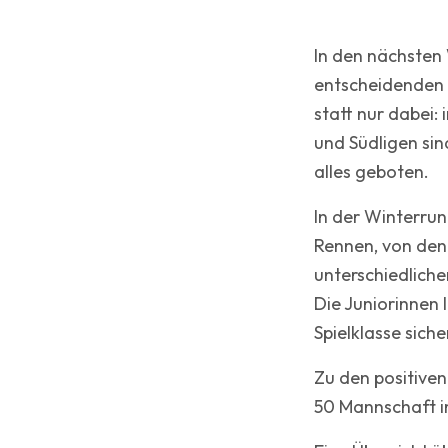
In den nächsten 
entscheidenden P
statt nur dabei
und Südligen sin
alles geboten.
In der Winterru
·
TCI Team
9. März 2026
Mannschaften
Rennen, von dene
unterschiedliche
Die Juniorinnen 
Spielklasse siche
Zu den positiven
50 Mannschaft in