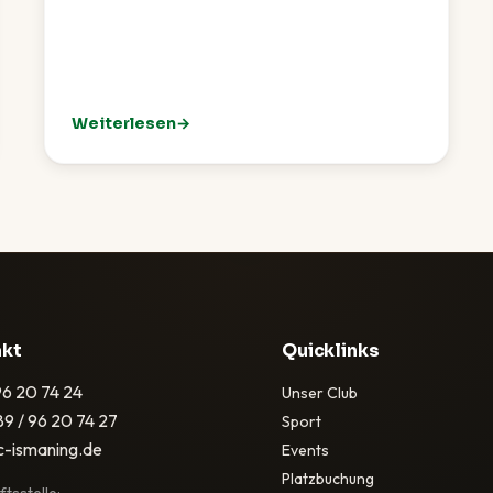
Weiterlesen
Eichenried
: TCI-Sommerfest 2026 – Ein rundum gelungenes F
akt
Quicklinks
96 20 74 24
Unser Club
89 / 96 20 74 27
Sport
c-ismaning.de
Events
Platzbuchung