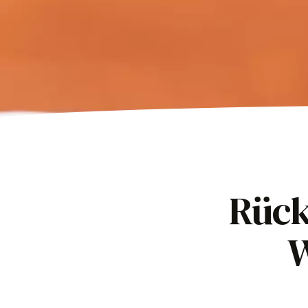
Rück
W