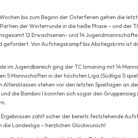
Wochen bis zum Beginn der Osterferien gehen die letzte
artien der Winterrunde in die heiße Phase – und der TCI
: insgesamt 12 Erwachsenen- und 14 Jugendmannschafte
d gefordert. Von Aufstiegskampf bis Abstiegskrimi ist da
nde im Jugendbereich ging der TC Ismaning mit 14 Manns
n 5 Mannschaften in der höchsten Liga (Südliga 1) spiel
n Altersklassen stehen vor den letzten Spieltagen an de
I und die Bambini I konnten sich sogar den Gruppensieg 
rn.
 Ergebnissen zählt sicher der bereits feststehende Auf
 die Landesliga – herzlichen Glückwunsch!