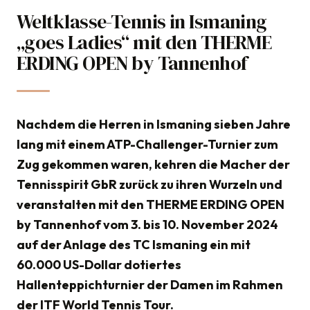
Weltklasse-Tennis in Ismaning
14. Oktober 2024
„goes Ladies“ mit den THERME
Mannschaften
ERDING OPEN by Tannenhof
Nachdem die Herren in Ismaning sieben Jahre
lang mit einem ATP-Challenger-Turnier zum
Zug gekommen waren, kehren die Macher der
Tennisspirit GbR zurück zu ihren Wurzeln und
veranstalten mit den THERME ERDING OPEN
by Tannenhof vom 3. bis 10. November 2024
auf der Anlage des TC Ismaning ein mit
60.000 US-Dollar dotiertes
Hallenteppichturnier der Damen im Rahmen
der ITF World Tennis Tour.